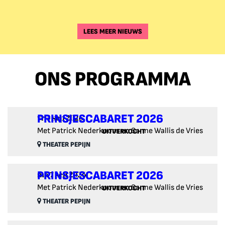
LEES MEER NIEUWS
ONS PROGRAMMA
PRINSJESCABARET 2026
vr 4 sep 2026
Met Patrick Nederkoorn en Sanne Wallis de Vries
UITVERKOCHT
THEATER PEPIJN
PRINSJESCABARET 2026
ma 7 sep 2026
Met Patrick Nederkoorn en Sanne Wallis de Vries
UITVERKOCHT
THEATER PEPIJN