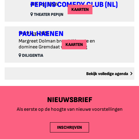
PEPIJNS COMEDY CLUB (NL)
di 8 sep 2026
KAARTEN
THEATER PEPIJN
PAUL HAENEN
wo 9 sep 2026
Margreet Dolman brengt Warmte en
KAARTEN
dominee Gremdaat wijst de Weg
DILIGENTIA
Bekijk volledige agenda
NIEUWSBRIEF
Als eerste op de hoogte van nieuwe voorstellingen
INSCHRIJVEN