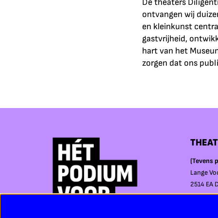
De theaters Diligent
ontvangen wij duize
en kleinkunst centr
gastvrijheid, ontwikk
hart van het Museum
zorgen dat ons publi
THEAT
(Tevens p
Lange Vo
2514 EA 
PEPIJN