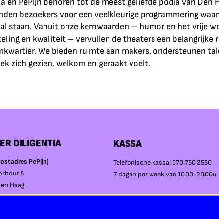
ia en PePijn behoren tot de meest geliefde podia van Den Ha
nden bezoekers voor een veelkleurige programmering waa
aal staan. Vanuit onze kernwaarden – humor en het vrije wo
eling en kwaliteit – vervullen de theaters een belangrijke ro
kwartier. We bieden ruimte aan makers, ondersteunen tal
ek zich gezien, welkom en geraakt voelt.
ER DILIGENTIA
KASSA
ostadres PePijn)
Telefonische kassa: 070 750 2550
orhout 5
7 dagen per week van 10.00-20.00u
Den Haag
Balie in Diligentia:
Op voorstellingsdagen vanaf 17:00u