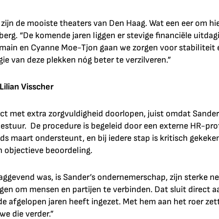
n zijn de mooiste theaters van Den Haag. Wat een eer om hie
erg. “De komende jaren liggen er stevige financiële uitda
main en Cyanne Moe-Tjon gaan we zorgen voor stabiliteit é
gie van deze plekken nóg beter te verzilveren.”
Lilian Visscher
ect met extra zorgvuldigheid doorlopen, juist omdat Sande
estuur. De procedure is begeleid door een externe HR-prof
nds maart ondersteunt, en bij iedere stap is kritisch gekeke
n objectieve beoordeling.
aggevend was, is Sander’s ondernemerschap, zijn sterke ne
gen om mensen en partijen te verbinden. Dat sluit direct aa
 de afgelopen jaren heeft ingezet. Met hem aan het roer zett
we die verder.”