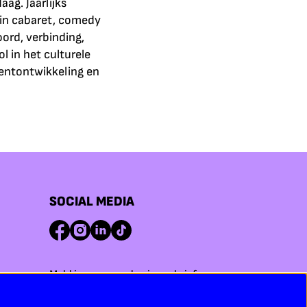
ag. Jaarlijks
rin cabaret, comedy
ord, verbinding,
l in het culturele
entontwikkeling en
SOCIAL MEDIA
Meld je aan voor de nieuwsbrief