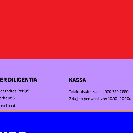
ER DILIGENTIA
KASSA
ostadres PePijn)
Telefonische kassa: 070 750 2550
orhout 5
7 dagen per week van 10.00-20.00u
Den Haag
Balie in Diligentia:
Op voorstellingsdagen vanaf 17:00u
ezoekadres)