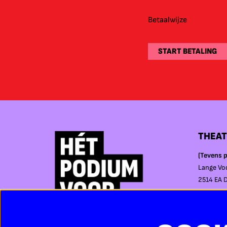
Betaalwijze
START BETALING
THEAT
(Tevens p
Lange Vo
2514 EA 
PEPIJN
(Alleen b