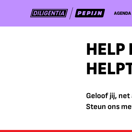
AGENDA
HELP
HELP
Geloof jij, ne
Steun ons me