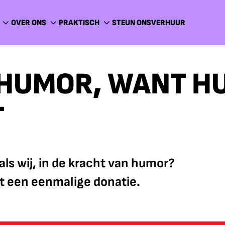
OVER ONS
PRAKTISCH
STEUN ONS
VERHUUR
 HUMOR, WANT H
T
t als wij, in de kracht van humor?
t een eenmalige donatie.