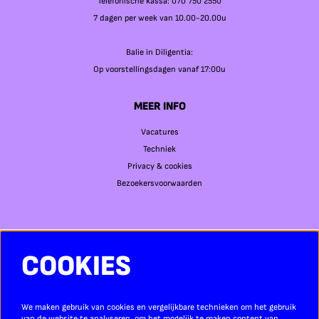
Telefonische kassa: 070 750 2550
7 dagen per week van 10.00-20.00u
Balie in Diligentia:
Op voorstellingsdagen vanaf 17:00u
MEER INFO
Vacatures
Techniek
Privacy & cookies
Bezoekersvoorwaarden
COOKIES
SOCIAL MEDIA
We maken gebruik van cookies en vergelijkbare technieken om het gebruik
van de website te analyseren, om het mogelijk te maken content van