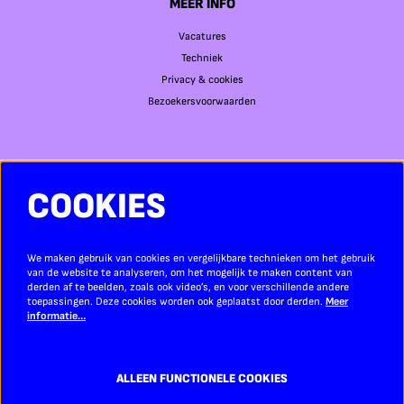
MEER INFO
Vacatures
Techniek
Privacy & cookies
Bezoekersvoorwaarden
COOKIES
SOCIAL MEDIA
We maken gebruik van cookies en vergelijkbare technieken om het gebruik
van de website te analyseren, om het mogelijk te maken content van
derden af te beelden, zoals ook video’s, en voor verschillende andere
Meld je aan voor de nieuwsbrief
toepassingen. Deze cookies worden ook geplaatst door derden.
Meer
informatie…
AANMELDEN
ALLEEN FUNCTIONELE COOKIES