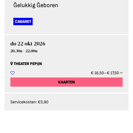
Ğelukkig Ğeboren
CABARET
do 22 okt 2026
20.30u
-
22.00u
THEATER PEPIJN
€ 16,50–€ 17,50
KAARTEN
Servicekosten: €3,90