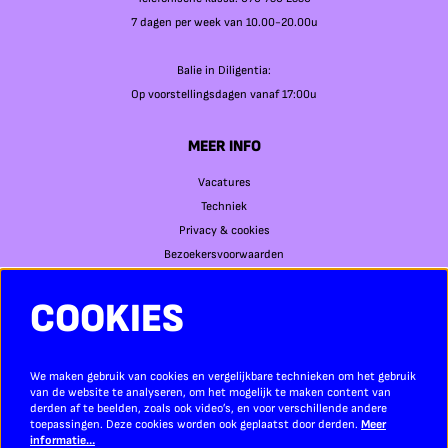
7 dagen per week van 10.00-20.00u
Balie in Diligentia:
Op voorstellingsdagen vanaf 17:00u
MEER INFO
Vacatures
Techniek
Privacy & cookies
Bezoekersvoorwaarden
COOKIES
SOCIAL MEDIA
We maken gebruik van cookies en vergelijkbare technieken om het gebruik
van de website te analyseren, om het mogelijk te maken content van
derden af te beelden, zoals ook video’s, en voor verschillende andere
toepassingen. Deze cookies worden ook geplaatst door derden.
Meer
informatie…